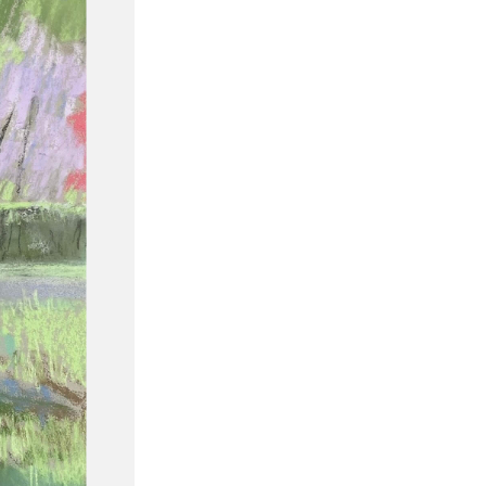
"Розы"
30х40 см.
Бумага, пастель
2025 г.
Привалихина Валерия
Запросить цену