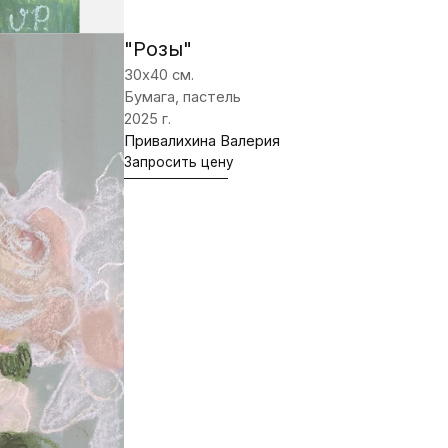
"Натюрморт с лимонами"
28х30 см.
Бумага, пастель
2025 г.
Привалихина Валерия
Запросить цену