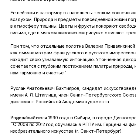
воздухом. Природа и предметы повседневной жизни погружены 
в атмосферу тишины. Цветы и фрукты покоряют свободой живо
письма, где в мягком живописном рисунке оживают трепетный с
При том, что отдельные полотна Валерии Привалихиной воспр
как оммаж мэтрам французского и русского импрессионизма, а
находит свою узнаваемую интонацию. Утонченная декоративно
сочетается с глубоким постижением палитры природы, неизме
нам гармонию и счастье."
Руслан Анатольевич Бахтияров, кандидат искусствоведения, 
имени А. Л. Штиглица, член Санкт-Петербургского Союза худож
дипломант Российской Академии художеств
Родилась 2 июля 1990 года в Сибири, в городе Дивногорске Кра
Узнать больше
С 2009 по 2012 год обучалась в РГПУ им. Герцена на факульте
изобразительного искусства (г. Санкт-Петербург).
С 2013 года обучалась в Санкт-Петербургском государственно
академическом институте живописи, скульптуры и архитектуры
на факультете живописи, с 2015 в мастерской проф. В.С. Песиков
В 2019 году c отличием и похвалой ГЭК защитила дипломную р