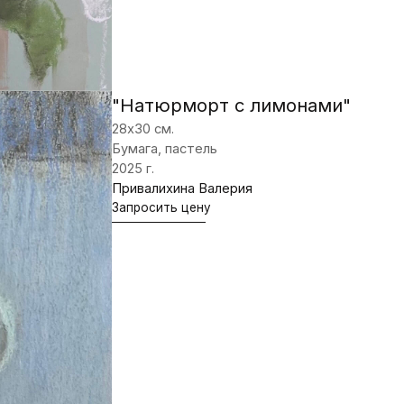
“Белый натюрморт”
30х40 см.
Картон, масло
2020 г.
Привалихина Валерия
Запросить цену