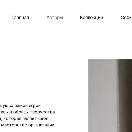
лавная
Авторы
Коллекции
События
О 
ожной игрой
образы творчества
ая являет себя
рстве организации
 и прозрачным