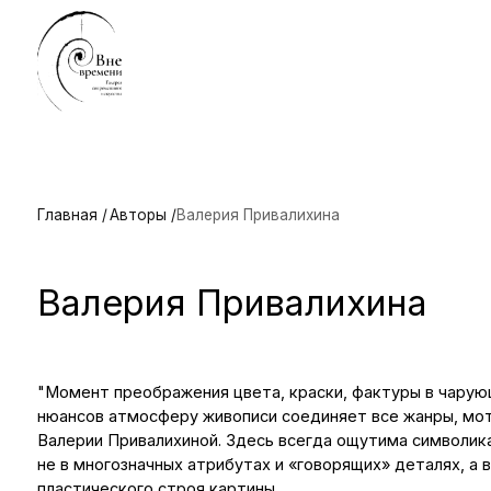
Г
Главная /
Авторы /
Валерия Привалихина
Валерия Привалихина
"Момент преображения цвета, краски, фактуры в чарующую сл
нюансов атмосферу живописи соединяет все жанры, мотивы и 
Валерии Привалихиной. Здесь всегда ощутима символика, котор
не в многозначных атрибутах и «говорящих» деталях, а в масте
пластического строя картины.
Ее пейзажи и натюрморты наполнены теплым солнечным светом