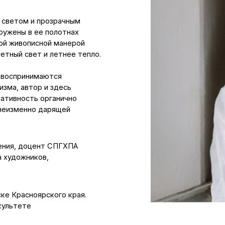
в ее полотнах
писной манерой
вет и летнее тепло.
инимаются
втор и здесь
сть органично
нно дарящей
доцент СПГХПА
ников,
сноярского края.
те
м
 имени И.Е.Репина
а.
аботу «Клод