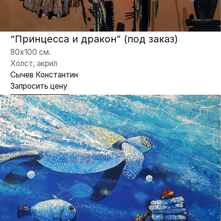
100х80 см.
Холст, акрил
Сычев Константин
Запросить цену
“Битва Хамелеонов"
50х40 см.
Холст, акрил
Сычев Константин
Запросить цену