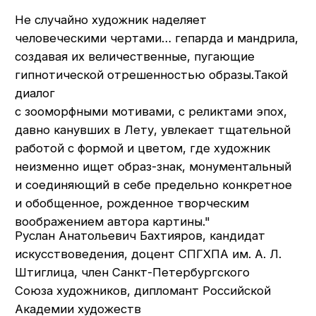
Детство и юность прошли в г. Уссурийске,
Приморского края.
1978 – 1983 гг. учился в Детской
Художественной школе г. Уссурийск.
1983 – 1987 гг. учился в Владивостокском
Художественном училище, отделение
преподаватель черчения и рисования
(рук. Клянин Н.М.).
1987 – 1989 гг. служба в СА.
1990 – 1996 гг. учился в Дальневосточном
государственном институте искусств
на отделении живописи (рук. Жоголев Н.П.).
1996 – 2002 гг. Художник-бутафор
Академического театра им. М. Горького
г. Владивосток.
2002 – 2004 гг. Дизайнер Агентства
визуальных коммуникаций «Апельсин» г.
Владивосток.
2004 – 2005 гг. Художник по текстурам
«Акелла». Разработка и продвижение
компьютерных игр г. Москва.
2005 – 2006 гг. Дизайнер «КопиМастерЦентр»
г. Москва.
2007 – 2008 гг. Художник-декоратор