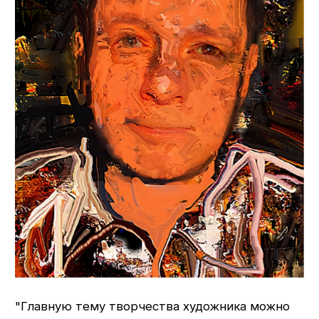
"Главную тему творчества художника можно
определить, как археологию образа. Это
археология на уровне объекта изображения,
где автора привлекают обитателей Земного
шара, которые жили за сотни тысяч столетий
до нас и знакомы нам по археологическим
находкам или по четвероногим, летающим
и ползающим потомкам.
Кажется, что с полотен Константина Сычева
на нас молчаливо взирает сама вечность,
и любое путешествие, в которое
отправляются герои его произведений – это
возвращение
к истокам жизни на нашей планете, к тем