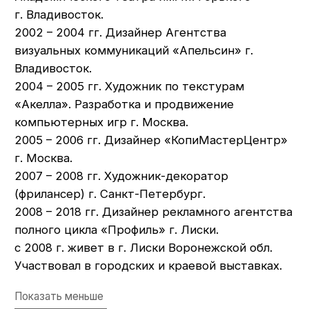
"Камни” (под заказ)
70х50 см.
Холст, акрил
Сычев Константин
Запросить цену