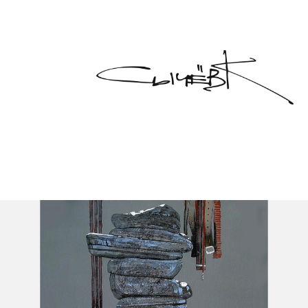
"Киты по небу” (под заказ)
50х70 см.
Холст, акрил
Сычев Константин
Запросить цену