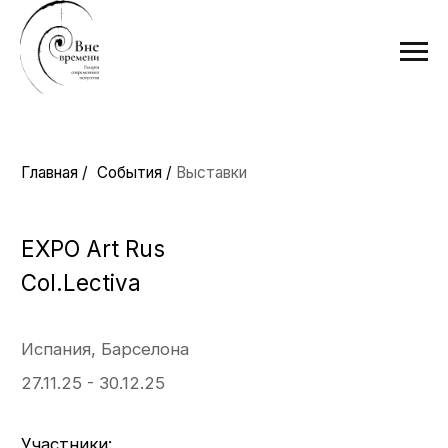
Главная /
События /
Выставки
EXPO Art Rus
Col.Lectiva
Испания, Барселона
27.11.25 - 30.12.25
Участники:
Оксана Слободина, Александра Недзвецкая,
Ольга Петрова, Дмитрий Закунов,
Анна Щёголева,Александра Щёголева,
Денис Саунин, Константин Сычёв,
Ксения Власова, Леонид Варушкин,
Валерия Привалихина, Наталья Никитина,