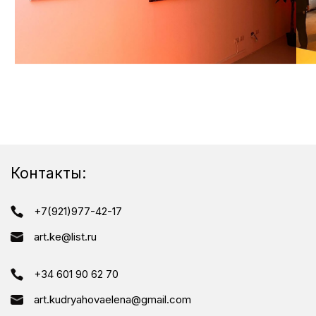
Контакты:
+7(921)977-42-17
art.ke@list.ru
+34 601 90 62 70
art.kudryahovaelena@gmail.com